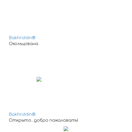
Bakhriddin®
Окольцована
Bakhriddin®
Открыто...добро пожаловать!