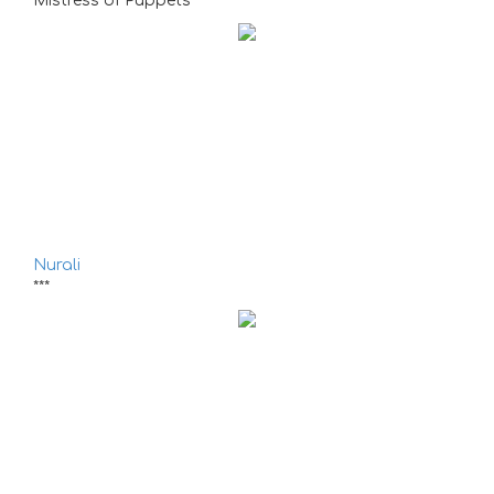
Mistress of Puppets
Nurali
***