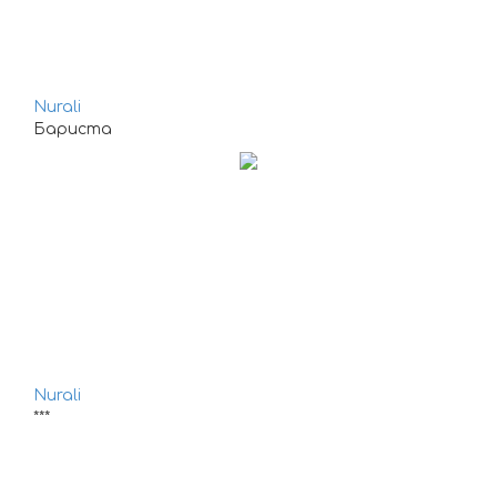
Nurali
Бариста
Nurali
***