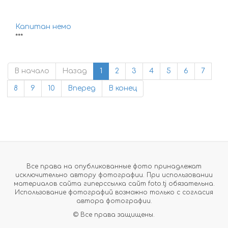
Капитан немо
***
В начало
Назад
1
2
3
4
5
6
7
8
9
10
Вперед
В конец
Все права на опубликованные фото принадлежат
исключительно автору фотографии. При использовании
материалов сайта гиперссылка сайт foto.tj обязательна.
Использование фотографий возможно только с согласия
автора фотографии.
© Все права защищены.