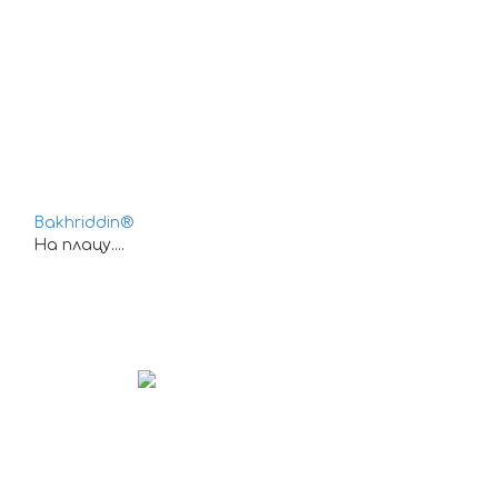
Bakhriddin®
На плацу....