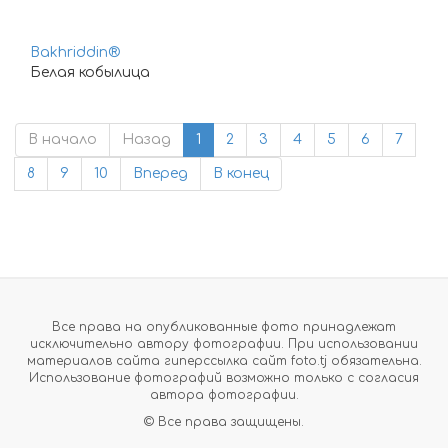
Bakhriddin®
Белая кобылица
В начало
Назад
1
2
3
4
5
6
7
8
9
10
Вперед
В конец
Все права на опубликованные фото принадлежат
исключительно автору фотографии. При использовании
материалов сайта гиперссылка сайт foto.tj обязательна.
Использование фотографий возможно только с согласия
автора фотографии.
© Все права защищены.