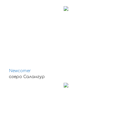
***
Newcomer
озеро Салангур