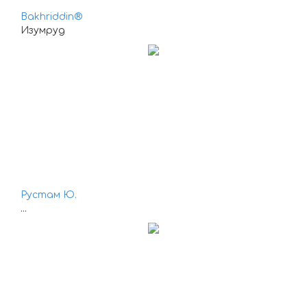
Bakhriddin®
Изумруд
Рустам Ю.
...