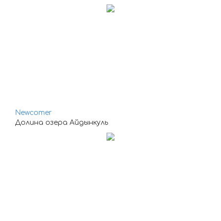
Newcomer
Долина озера Айдынкуль