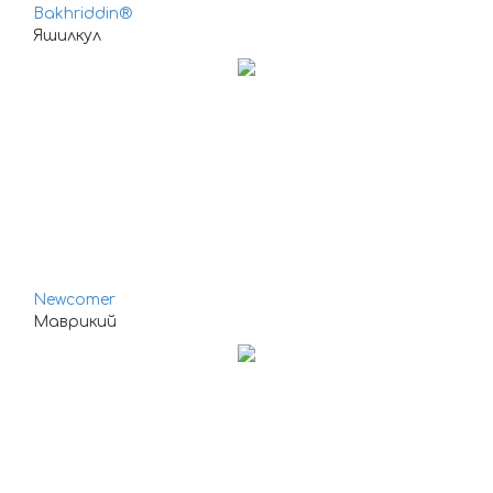
Bakhriddin®
Яшилкул
Newcomer
Маврикий