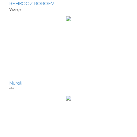
BEHROOZ BOBOEV
Умар
Nurali
***