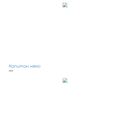
Капитан немо
***