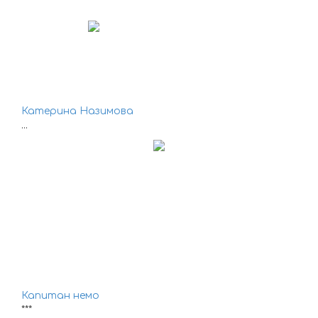
Катерина Назимова
...
Капитан немо
***