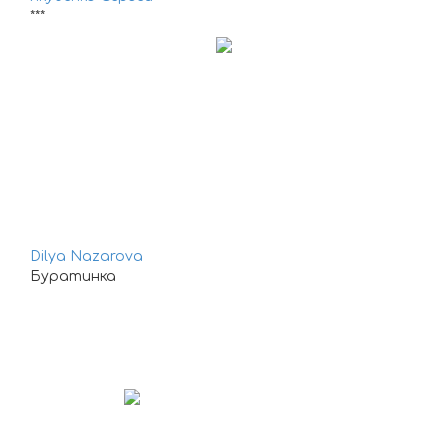
***
Dilya Nazarova
Буратинка