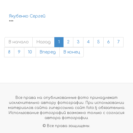
Якубенко Сергей
***
В начало
Назад
1
2
3
4
5
6
7
8
9
10
Вперед
В конец
Все права на опубликованные фото принадлежат
исключительно автору фотографии. При использовании
материалов сайта гиперссылка сайт foto.tj обязательна.
Использование фотографий возможно только с согласия
автора фотографии.
© Все права защищены.