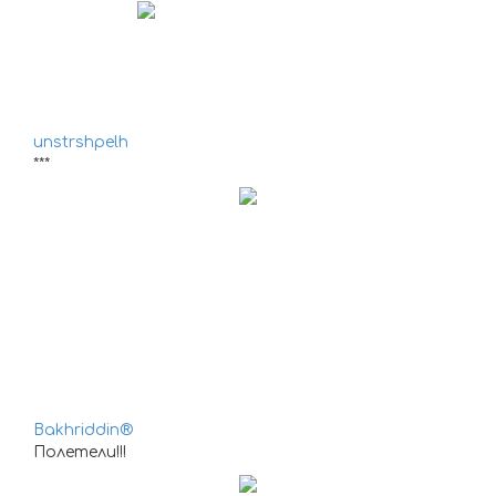
unstrshpelh
***
Bakhriddin®
Полетели!!!