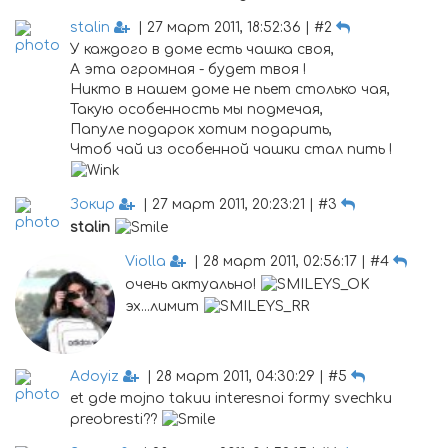
stalin
| 27 март 2011, 18:52:36 | #2
У каждого в доме есть чашка своя,
А эта огромная - будет твоя !
Никто в нашем доме не пьет столько чая,
Такую особенность мы подмечая,
Папуле подарок хотим подарить,
Чтоб чай из особенной чашки стал пить !
Зокир
| 27 март 2011, 20:23:21 | #3
stalin
Violla
| 28 март 2011, 02:56:17 | #4
очень актуально!
эх...лимит
Adoyiz
| 28 март 2011, 04:30:29 | #5
et gde mojno takuu interesnoi formy svechku
preobresti??