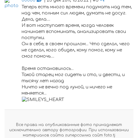
00000
| 25 дек 2011, 15:26:22 | #5
Теперь есть много времени подумать над тем,
над чем, полным сил людям, думать не досуг.
Дела, дела....
И вот наступает время, когда человек
начинает вспоминать, анализировать свои
поступки.
Он в себе, в своем прошлом... Что сделал, чего
не сделал, кого обидел, кому помог, кому не
смог помочь....
Время остановилось...
Такой старец мог сидеть и сто, и двести, и
тысячу лет назад
Ничто не вечно под луной, и ничего не
меняется...
Все права на опубликованные фото принадлежат
исключительно автору фотографии. При использовании
материалов сайта гиперссылка сайт foto.tj