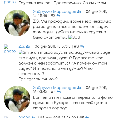
Грустно как-то... Трогательно. Со смыслом.
Хайрулло Мирсаидов
| 06 дек 2011,
15:48:48 | #2
Z.S.
Мы проходили возле него несколько
раз за день, и все это время он сидел
там один... действительно грустно
было смотреть...
Z.S.
| 06 дек 2011, 15:59:15 | #3
он такой грустный, задумчивый.... где
его внуки, правнуки, дети? Где все те, кто
должен о нем заботиться? А почему он там
сидел? Интересно, о чем думал? Что
вспоминал...?
Где сделан снимок?
Хайрулло Мирсаидов
| 06 дек 2011,
16:03:45 | #4
Вот это мне тоже интересно... а фото
сделано в Бухаре - это самый центр
старого города