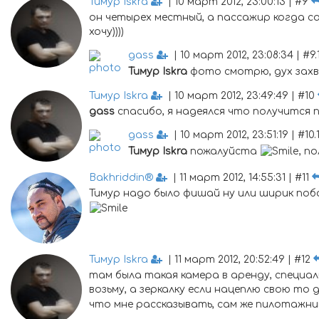
Тимур Iskra
| 10 март 2012, 23:00:13 | #9
он четырех местный, а пассажир когда с
хочу))))
gass
| 10 март 2012, 23:08:34 | #9.
Тимур Iskra
фото смотрю, дух захв
Тимур Iskra
| 10 март 2012, 23:49:49 | #10
gass
спасибо, я надеялся что получится
gass
| 10 март 2012, 23:51:19 | #10.
Тимур Iskra
пожалуйста
, п
Bakhriddin®
| 11 март 2012, 14:55:31 | #11
Тимур надо было фишай ну или ширик побол
Тимур Iskra
| 11 март 2012, 20:52:49 | #12
там была такая камера в аренду, специа
возьму, а зеркалку если нацеплю свою то
что мне рассказывать, сам же пилотажник