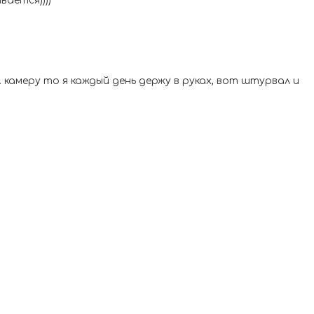
ается))))
. камеру то я каждый день держу в руках, вот штурвал и