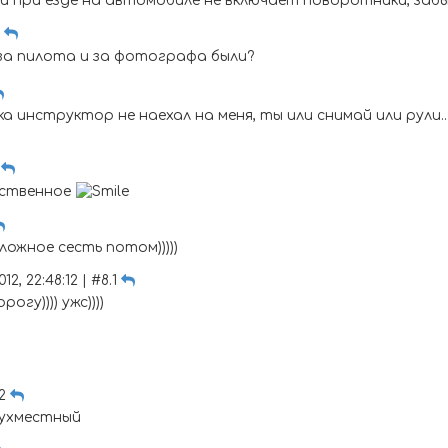
и при езде на автомобиле не включает поворотники, забыв
1
и за пилота и за фотографа были?
 инструктор не наехал на меня, ты или снимай или рули..
1
тственное
ложное сесть потом)))))
2, 22:48:12 | #8.1
гу)))) ужс))))
.2
вухместный