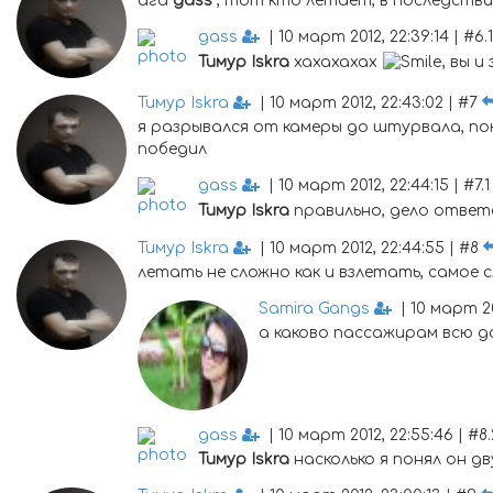
ага
gass
, тот кто летает, в последстви
gass
| 10 март 2012, 22:39:14 | #6.
Тимур Iskra
хахахахах
, вы 
Тимур Iskra
| 10 март 2012, 22:43:02 | #7
я разрывался от камеры до штурвала, пока
победил
gass
| 10 март 2012, 22:44:15 | #7.
Тимур Iskra
правильно, дело отве
Тимур Iskra
| 10 март 2012, 22:44:55 | #8
летать не сложно как и взлетать, самое с
Samira Gangs
| 10 март 201
а каково пассажирам всю доро
gass
| 10 март 2012, 22:55:46 | #8
Тимур Iskra
насколько я понял он д