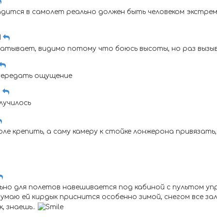
адится в самолет реально должен быть человеком экстрем
1
атывает, видимо потому что боюсь высоты, но раз вызы
 передать ощущение
1
олучилось
е крепить, а саму камеру к стойке лонжерона привязать, а 
льно для полетов навешивается под кабиной с пультом уп
 думаю ей кирдык приснится особенно зимой, снегом все за
, знаешь..