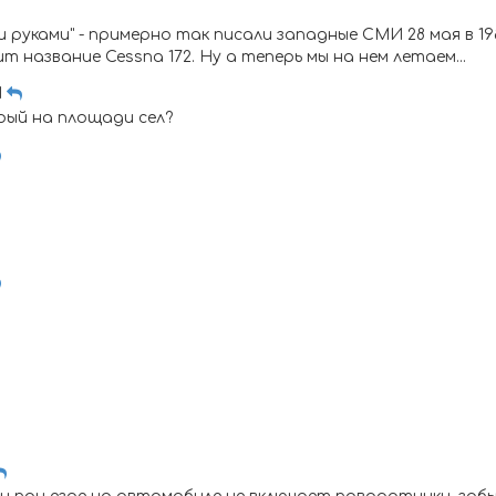
руками" - примерно так писали западные СМИ 28 мая в 19
название Cessna 172. Ну а теперь мы на нем летаем...
1
ый на площади сел?