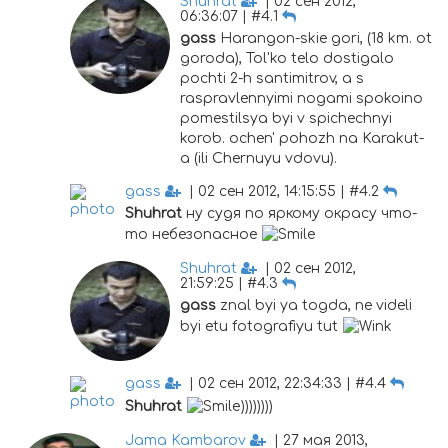
Shuhrat
| 02 сен 2012,
06:36:07 | #4.1
gass
Harangon-skie gori, (18 km. ot
goroda), Tol'ko telo dostigalo
pochti 2-h santimitrov, a s
raspravlennyimi nogami spokoino
pomestilsya byi v spichechnyi
korob. ochen' pohozh na Karakut-
a (ili Chernuyu vdovu).
gass
| 02 сен 2012, 14:15:55 | #4.2
Shuhrat
ну судя по яркому окрасу что-
то небезопасное
Shuhrat
| 02 сен 2012,
21:59:25 | #4.3
gass
znal byi ya togda, ne videli
byi etu fotografiyu tut
gass
| 02 сен 2012, 22:34:33 | #4.4
Shuhrat
))))))))
Jama Kambarov
| 27 мая 2013,