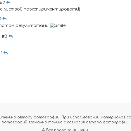
 #2
 с листвой поэкспириментировать!)
.1
ь потом результатами
 | #3
.1
тельно автору фотографии. При использовании материалов сайт
фотографий возможно только с согласия автора фотографии.
© Все права защищены.