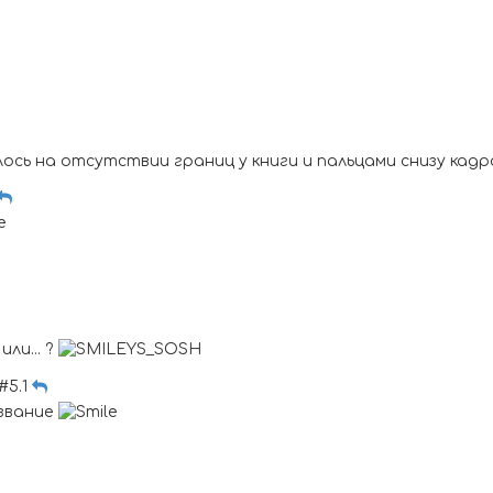
сь на отсутствии границ у книги и пальцами снизу кадра
ли... ?
 #5.1
азвание