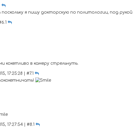
6
а поскольку я пишу докторскую по политологии, под руко
#6.1
ми кокетливо в камеру стрельнуть.
5, 17:25:28 | #7.1
пококетничать!
5, 17:27:54 | #8.1