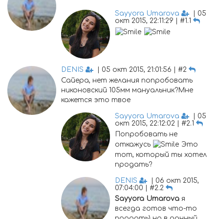
Sayyora Umarova
| 05
окт 2015, 22:11:29 | #1.1
DENIS
| 05 окт 2015, 21:01:56 | #2
Сайера, нет желания попробовать
никоновский 105мм мануальник?Мне
кажется это твое
Sayyora Umarova
| 05
окт 2015, 22:12:02 | #2.1
Попробовать не
откажусь
Это
тот, который ты хотел
продать?
DENIS
| 06 окт 2015,
07:04:00 | #2.2
Sayyora Umarova
я
всегда готов что-то
продать) но в данный