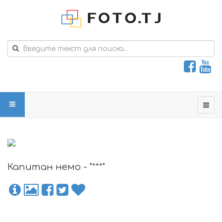
Капитан немо - "***"