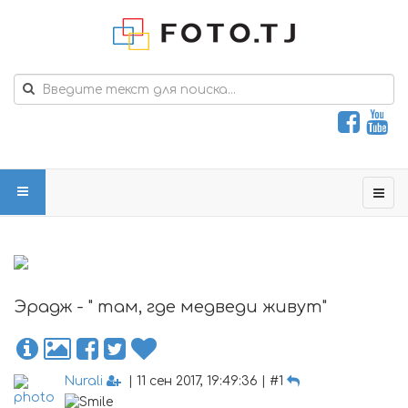
Эрадж - " там, где медведи живут"
Nurali
| 11 сен 2017, 19:49:36 | #1