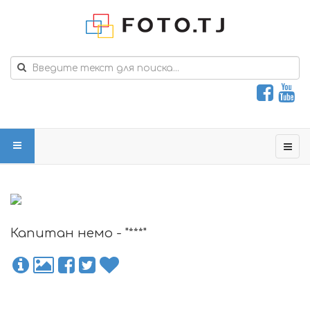
Капитан немо - "***"