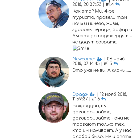
2018, 20:39:53 | #1.4
Как это? Мы, 4-ре
туриста, провели там
ночь и ничего, живы,
здоровы. Эрадж, Зафар и
Александр подтвердят и
не дадут соврать.
Newcomer
| 06 нояб
2018, 07:14:45 | #1.5
Это уже не вы. А клоны......
Эрадж
| 12 нояб 2018,
11:59:37 | #1.6
Бахриддин, вы
договаривайте,
договаривайте - они не
трогают только тех,
кто им наливает. А у нас
с собой было. Ну и опять