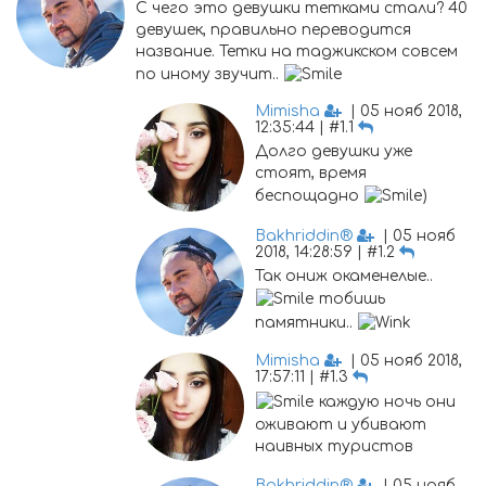
С чего это девушки тетками стали? 40
девушек, правильно переводится
название. Тетки на таджикском совсем
по иному звучит..
Mimisha
| 05 нояб 2018,
12:35:44 | #1.1
Долго девушки уже
стоят, время
беспощадно
)
Bakhriddin®
| 05 нояб
2018, 14:28:59 | #1.2
Так ониж окаменелые..
тобишь
памятники..
Mimisha
| 05 нояб 2018,
17:57:11 | #1.3
каждую ночь они
оживают и убивают
наивных туристов
Bakhriddin®
| 05 нояб