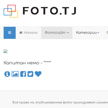
Начало
Фотосайт
Категории
Капитан немо - "***"
Все права на опубликованные фото принадлежат исключи