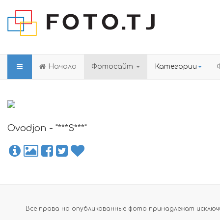
Начало
Фотосайт
Категории
Ovodjon - "***S***"
Все права на опубликованные фото принадлежат исключи