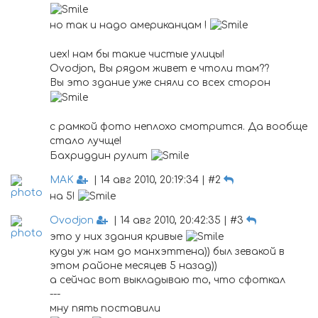
но так и надо американцам !
иех! нам бы такие чистые улицы!
Ovodjon, Вы рядом живет е чтоли там??
Вы это здание уже сняли со всех сторон
с рамкой фото неплохо смотрится. Да вообще
стало лучще!
Бахриддин рулит
MAK
| 14 авг 2010, 20:19:34 | #2
на 5!
Ovodjon
| 14 авг 2010, 20:42:35 | #3
это у них здания кривые
куды уж нам до манхэттена)) был зевакой в
этом районе месяцев 5 назад))
а сейчас вот выкладываю то, что сфоткал
---
мну пять поставили