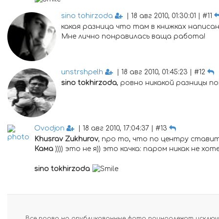
sino tohirzoda
| 18 авг 2010, 01:30:01 | #11
какая разница что там в книжках написано
Мне лично понравилась ваща работа!
unstrshpelh
| 18 авг 2010, 01:45:23 | #12
sino tokhirzoda
, ровно никакой разницы п
Ovodjon
| 18 авг 2010, 17:04:37 | #13
Khusrav Zukhurov
, про то, что по центру ставит
Кама
)))) это не я)) это качка: паром никак не хот
sino tokhirzoda
Все права на опубликованные фото принадлежат исключи