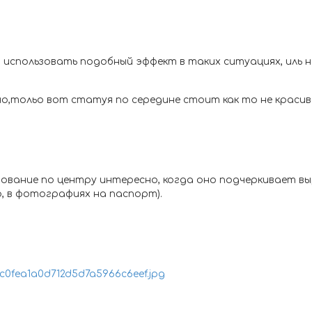
и использовать подобный эффект в таких ситуациях, иль не
о,тольо вот статуя по середине стоит как то не краси
рование по центру интересно, когда оно подчеркивает вы
, в фотографиях на паспорт).
5c0fea1a0d712d5d7a5966c6eef.jpg