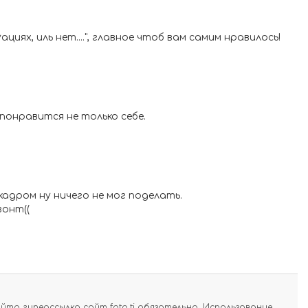
ях, иль нет....", главное чтоб вам самим нравилось!
понравится не только себе.
кадром ну ничего не мог поделать.
зонт((
а гиперссылка сайт foto.tj обязательна. Использование