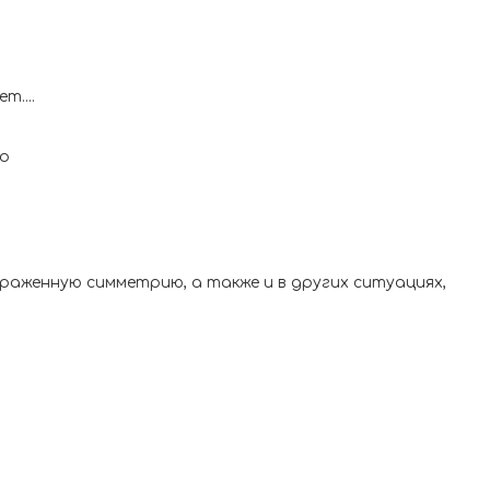
т....
во
раженную симметрию, а также и в других ситуациях,