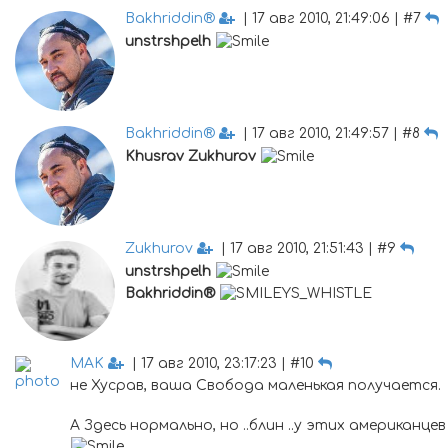
Bakhriddin®
| 17 авг 2010, 21:49:06 | #7
unstrshpelh
Bakhriddin®
| 17 авг 2010, 21:49:57 | #8
Khusrav Zukhurov
Zukhurov
| 17 авг 2010, 21:51:43 | #9
unstrshpelh
Bakhriddin®
MAK
| 17 авг 2010, 23:17:23 | #10
не Хусрав, ваша Свобода маленькая получается.
А Здесь нормально, но ..блин ..у этих американц