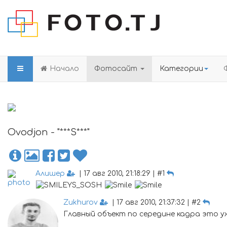
Начало
Фотосайт
Категории
Ovodjon - "***S***"
Алишер
| 17 авг 2010, 21:18:29 | #1
Zukhurov
| 17 авг 2010, 21:37:32 | #2
Главный объект по середине кадра это у