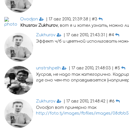
Ovodjon
| 17 авг 2010, 21:39:38 | #3
Khusrav Zukhurov
, вот я и хотел узнать, можно л
Zukhurov
| 17 авг 2010, 21:43:31 | #4
Эффект ч/б и цветной использовать можн
unstrshpelh
| 17 авг 2010, 21:48:03 | #5
Хусрав, не надо так категорично. Кадри
где оно чем-то оправдывается (например
Zukhurov
| 17 авг 2010, 21:48:42 | #6
Ovodjon вот примерно так
http://foto.tj/images/fbfiles/images/08dbb