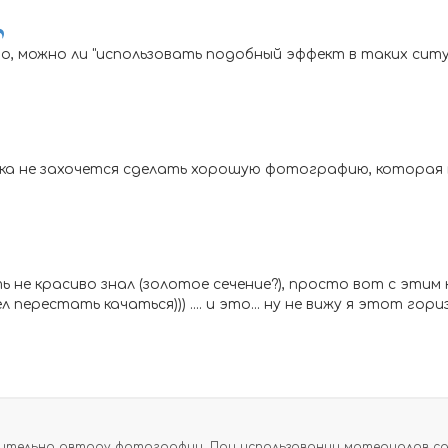
, можно ли "использовать подобный эффект в таких ситуаци
ока не захочется сделать хорошую фотографию, которая 
ь не красиво знал (золотое сечение?), просто вот с этим 
ел перестать качаться))) .... и это... ну не вижу я этот гори
тельно автору фотографии. При использовании материалов сайт