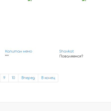
Капитан немо
Shavkat
***
Поваляемся?
9
10
Вперед
В конец