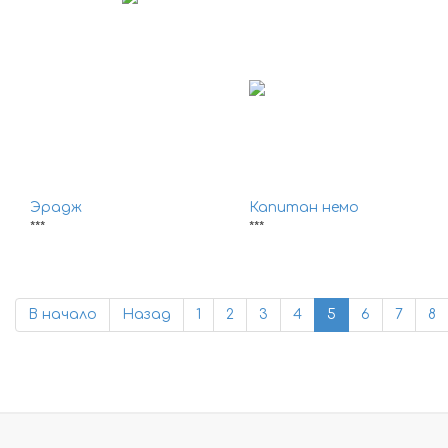
Эрадж
Капитан немо
***
***
В начало
Назад
1
2
3
4
5
6
7
8