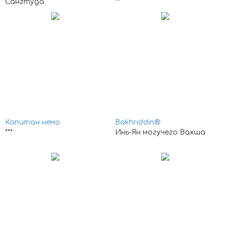
Сангтуда
**
Капитан немо
Bakhriddin®
***
Инь-Ян могучего Вахша