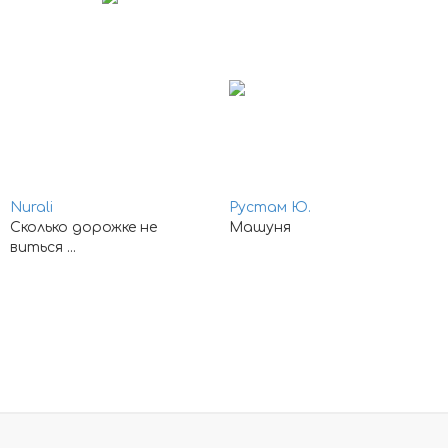
Nurali
Рустам Ю.
Сколько дорожке не
Машуня
виться ...