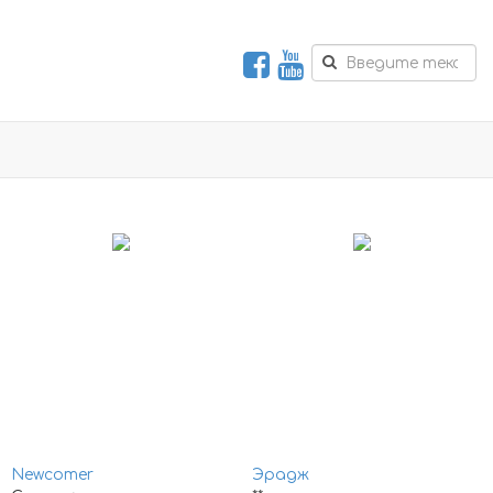
Newcomer
Эрадж