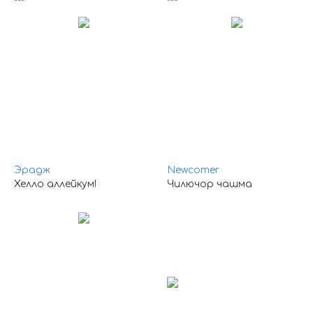
***
***
Эрадж
Newcomer
Хелло аллейкум!
Чилючор чашма