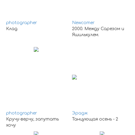
photographer
Newcomer
Клад
2000. Между Сарезом и
Яшилькулем.
photographer
Эрадж
Кручу-верчу, запутать
Танцующая осень - 2
хочу