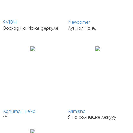
9V1BH
Newcomer
Восход на Искандеркуле
Лунная ночь.
Капитан немо
Mimisha
***
Я на солнышке лежууу