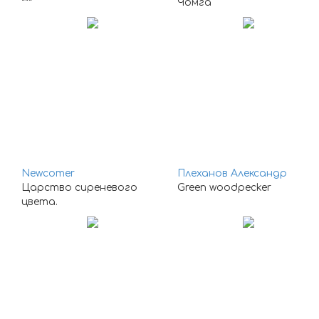
***
Чомга
Newcomer
Плеханов Александр
Царство сиреневого
Green woodpecker
цвета.