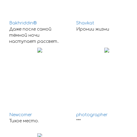
Bakhriddin®
Shavkat
Даже после самой
Иронии жизни
тёмной ночи
наступает рассвет..
Newcomer
photographer
Тихое место.
***