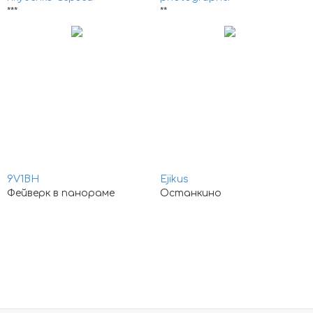
***
**
9V1BH
Ejikus
Фейверк в панораме
Останкино