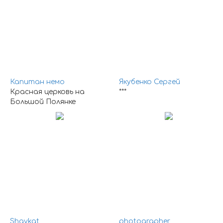
Капитан немо
Якубенко Сергей
Красная церковь на
***
Большой Полянке
Shavkat
photographer