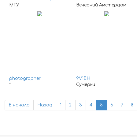
МГУ
Вечерний Амстердам
photographer
9V1BH
*
Сумерки
В начало
Назад
1
2
3
4
5
6
7
8