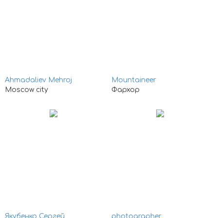
Ahmadaliev Mehroj
Mountaineer
Moscow city
Фархор
Якубенко Сергей
photographer