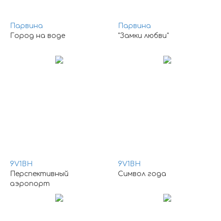
Парвина
Парвина
Город на воде
"Замки любви"
9V1BH
9V1BH
Перспективный
Символ года
аэропорт