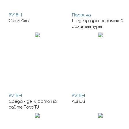
9V1BH
Парвина
Скамейка
Шедевр древнеримской
архитектуры
9V1BH
9V1BH
Среда - день фото на
Линии
сайте Foto.TJ