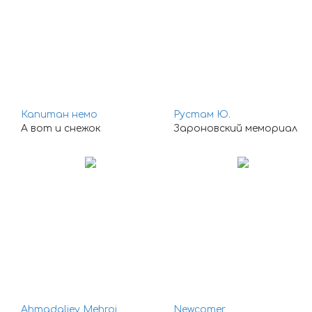
Капитан немо
Рустам Ю.
А вот и снежок
Зароновский мемориал
Ahmadaliev Mehroj
Newcomer