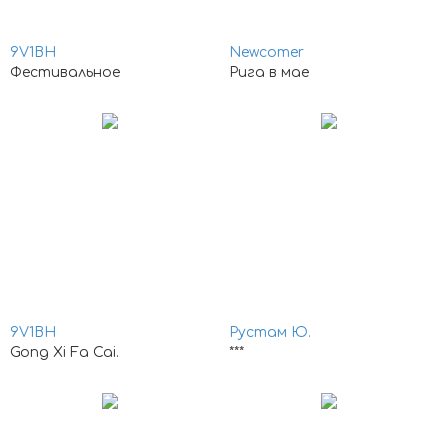
9V1BH
Newcomer
Фестивальное
Рига в мае
9V1BH
Рустам Ю.
Gong Xi Fa Cai.
***