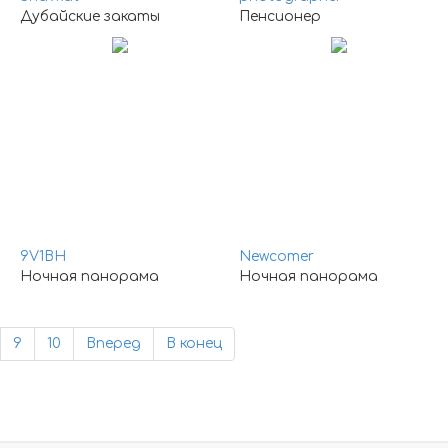
Дубайские закаты
Пенсионер
9V1BH
Newcomer
Ночная панорама
Ночная панорама
9
10
Вперед
В конец