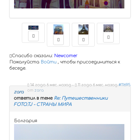
Спасибо сказали:
Newcomer
Пожалуйста
Войти
, чтобы присоединиться к
беседе.
14 года 6 мес. назад
-
11 года 6 мес. назад
#11695
от
zara
zara
ответил в теме
Re: Путешественники
FOTO.TJ - СТРАНЫ МИРА
Болгария