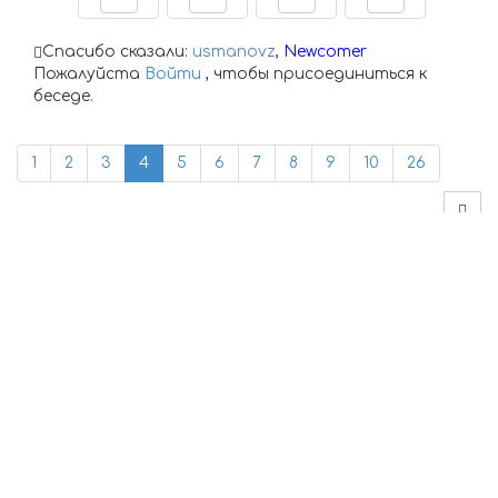
Спасибо сказали:
Newcomer
Пожалуйста
Войти
, чтобы присоединиться к
беседе.
14 года 6 мес. назад
-
11 года 6 мес. назад
#11707
от
Mimisha
Mimisha
ответил в теме
Re:
Путешественники FOTO.TJ - СТРАНЫ МИРА