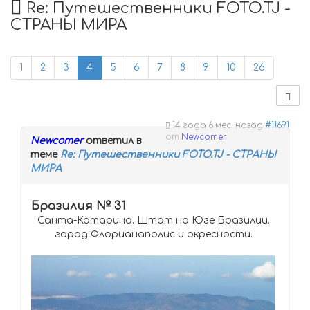
Re: Путешественники FOTO.TJ -
СТРАНЫ МИРА
1
2
3
4
5
6
7
8
9
10
26
14 года 6 мес. назад
#11691
от
Newcomer
Newcomer
ответил в
теме
Re: Путешественники FOTO.TJ - СТРАНЫ
МИРА
Бразилия № 31
Санта-Катарина. Штат на Юге Бразилии.
город Флорианаполис и окресности.