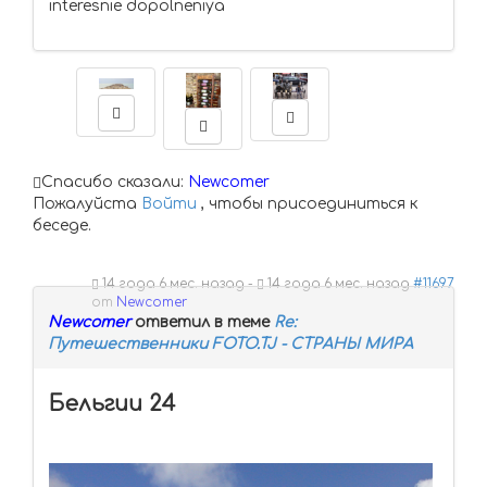
interesnie dopolneniya
Спасибо сказали:
Newcomer
Пожалуйста
Войти
, чтобы присоединиться к
беседе.
14 года 6 мес. назад
-
14 года 6 мес. назад
#11697
от
Newcomer
Newcomer
ответил в теме
Re:
Путешественники FOTO.TJ - СТРАНЫ МИРА
Бельгии 24