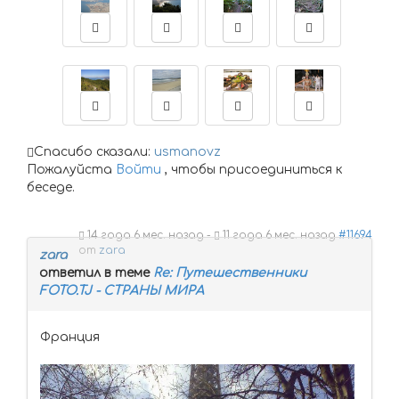
Спасибо сказали:
usmanovz
Пожалуйста
Войти
, чтобы присоединиться к
беседе.
14 года 6 мес. назад
-
11 года 6 мес. назад
#11694
от
zara
zara
ответил в теме
Re: Путешественники
FOTO.TJ - СТРАНЫ МИРА
Франция