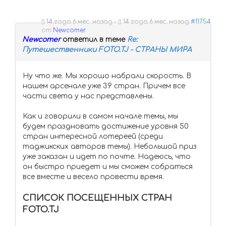
14 года 6 мес. назад
-
14 года 6 мес. назад
#11754
от
Newcomer
Newcomer
ответил в теме
Re:
Путешественники FOTO.TJ - СТРАНЫ МИРА
Ну что же. Мы хорошо набрали скорость. В
нашем арсенале уже 39 стран. Причем все
части света у нас представлены.
Как и говорили в самом начале темы, мы
будем праздновать достижение уровня 50
стран интересной лотереей (среди
таджикских авторов темы). Небольшой приз
уже заказан и идет по почте. Надеюсь, что
он быстро приедет и мы сможем собраться
все вместе и весело провести время.
СПИСОК ПОСЕЩЕННЫХ СТРАН
FOTO.TJ