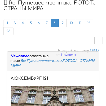
Re: Путешественники FOTO.TJ -
СТРАНЫ МИРА
1
3
4
5
6
7
8
9
10
11
12
26
14 года 6 мес. назад
#11752
от
Newcomer
Newcomer
ответил в
теме
Re: Путешественники FOTO.TJ - СТРАНЫ
МИРА
ЛЮКСЕМБУРГ 121