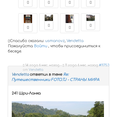
Спасибо сказали:
usmanovz
,
Vendetta
Пожалуйста
Войти
, чтобы присоединиться к
беседе.
14 года 6 мес. назад
-
11 года 6 мес. назад
#11753
от
Vendetta
Vendetta
ответил в теме
Re:
Путешественники FOTO.TJ - СТРАНЫ МИРА
241 Шри-Ланка