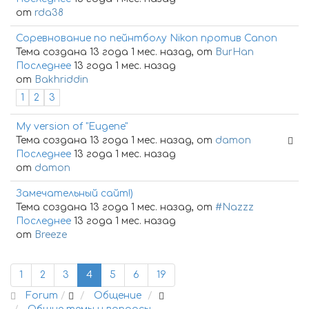
от
rda38
Соревнование по пейнтболу Nikon против Canon
Тема создана 13 года 1 мес. назад, от
BurHan
Последнее
13 года 1 мес. назад
от
Bakhriddin
1
2
3
My version of "Eugene"
Тема создана 13 года 1 мес. назад, от
damon
Последнее
13 года 1 мес. назад
от
damon
Замечательный сайт!)
Тема создана 13 года 1 мес. назад, от
#Nazzz
Последнее
13 года 1 мес. назад
от
Breeze
1
2
3
4
5
6
19
Forum
Общение