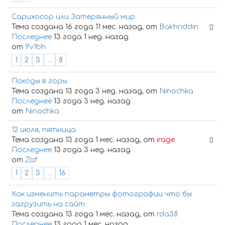
Сарихосор или Затерянный мир
Тема создана 16 года 11 мес. назад, от
Bakhriddin
Последнее
13 года 1 нед. назад
от
9v1bh
1
2
3
...
8
Походы в горы
Тема создана 13 года 3 нед. назад, от
Ninochka
Последнее
13 года 3 нед. назад
от
Ninochka
12 июля, пятница
Тема создана 13 года 1 мес. назад, от
irage
Последнее
13 года 3 нед. назад
от
Zaf
1
2
3
...
16
Как изменить параметры фотографии что бы
загрузить на сайт
Тема создана 13 года 1 мес. назад, от
rda38
Последнее
13 года 1 мес. назад