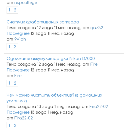
от
nspcollege
1
2
Счетчик срабатывания затвора
Тема создана 12 года 11 мес. назад, от
qaz32
Последнее
12 года 11 мес. назад
от
9v1bh
1
2
Одолжите аккумулятор для Nikon D7000
Тема создана 12 года 11 мес. назад, от
Fire
Последнее
12 года 11 мес. назад
от
Fire
1
2
Чем можно чистить объектив? (в домашних
условиях)
Тема создана 13 года 1 нед. назад, от
Fira22-02
Последнее
13 года 1 нед. назад
от
Fira22-02
1
2