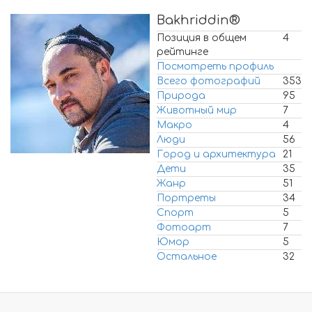
Bakhriddin®
Позиция в общем
4
рейтинге
Посмотреть профиль
Всего фотографий
353
Природа
95
Животный мир
7
Макро
4
Люди
56
Город и архитектура
21
Дети
35
Жанр
51
Портреты
34
Спорт
5
Фотоарт
7
Юмор
5
Остальное
32