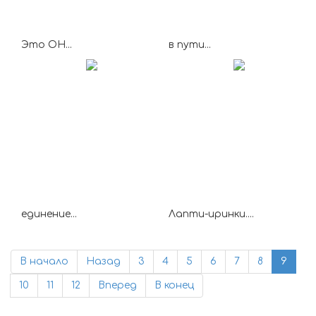
Это ОН...
в пути...
единение...
Лапти-иринки....
В начало
Назад
3
4
5
6
7
8
9
10
11
12
Вперед
В конец