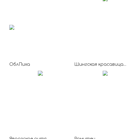
ОблПиха
Шингская красавица...
Яврозское дитя...
Ромитец...