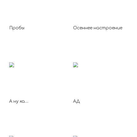
Пробы
Осеннее настроение
А ну ка....
АД