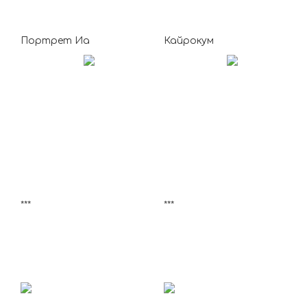
Портрет Иа
Кайрокум
***
***