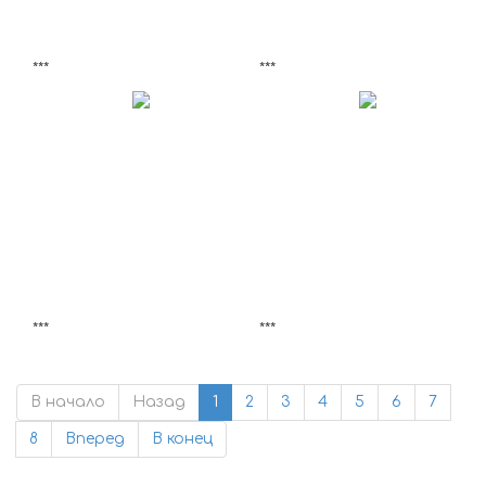
***
***
***
***
В начало
Назад
1
2
3
4
5
6
7
8
Вперед
В конец