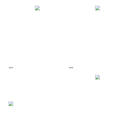
***
***