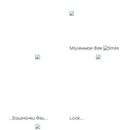
Маленькая Фея
....Башмачки Феи....
Look....