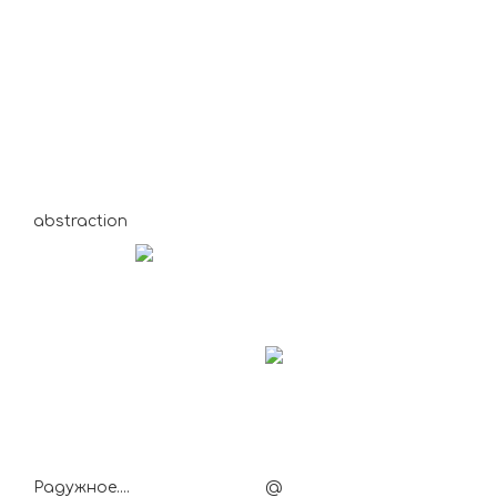
abstraction
Радужное....
@