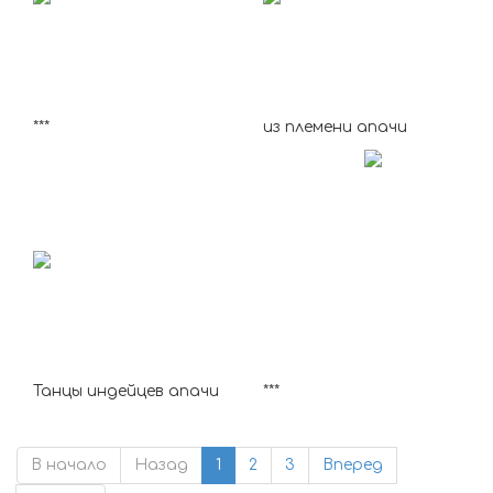
***
из племени апачи
Танцы индейцев апачи
***
В начало
Назад
1
2
3
Вперед