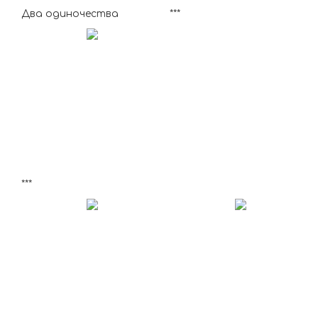
Два одиночества
***
***