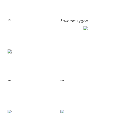
***
Золотой удар
***
***