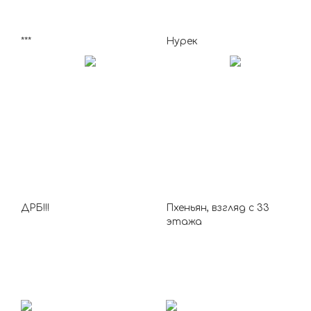
***
Нурек
ДРБ!!!
Пхеньян, взгляд с 33
этажа