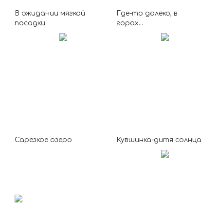
В ожидании мягкой
Где-то далеко, в
посадки
горах...
Сарезкое озеро
Кувшинка-дитя солнца