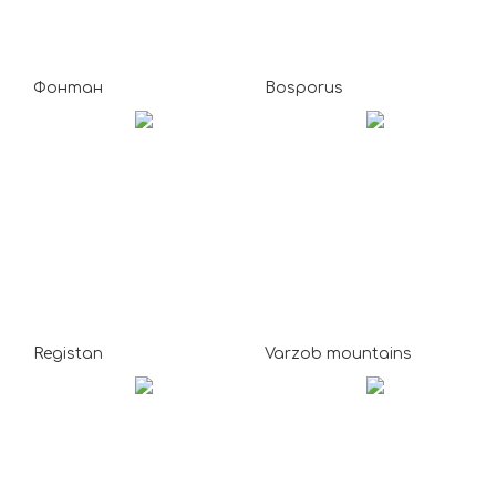
Фонтан
Bosporus
Registan
Varzob mountains