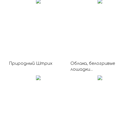
Природный Штрих
Облака, белогривые
лошадки...