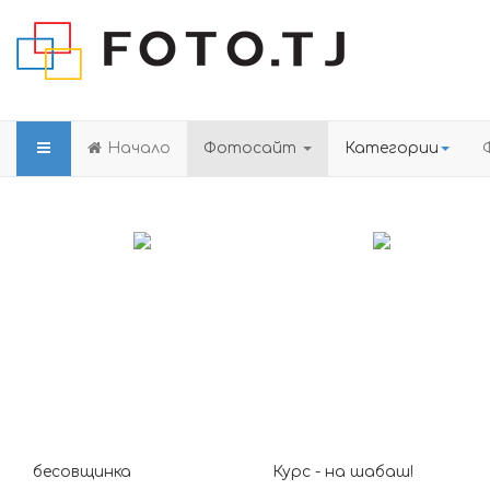
Начало
Фотосайт
Категории
бесовщинка
Курс - на шабаш!