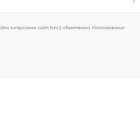
По
а гиперссылка сайт foto.tj обязательна. Использование