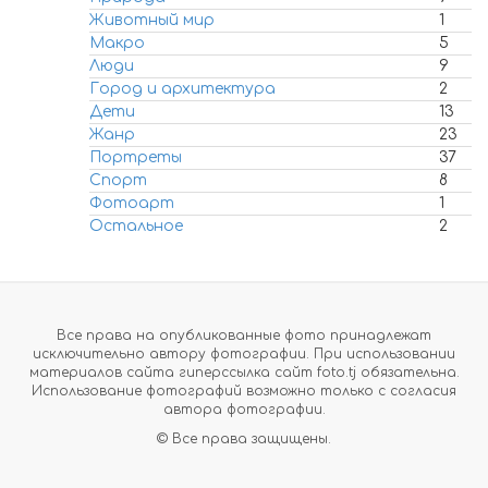
Животный мир
1
Макро
5
Люди
9
Город и архитектура
2
Дети
13
Жанр
23
Портреты
37
Спорт
8
Фотоарт
1
Остальное
2
Все права на опубликованные фото принадлежат
исключительно автору фотографии. При использовании
материалов сайта гиперссылка сайт foto.tj обязательна.
Использование фотографий возможно только с согласия
автора фотографии.
© Все права защищены.