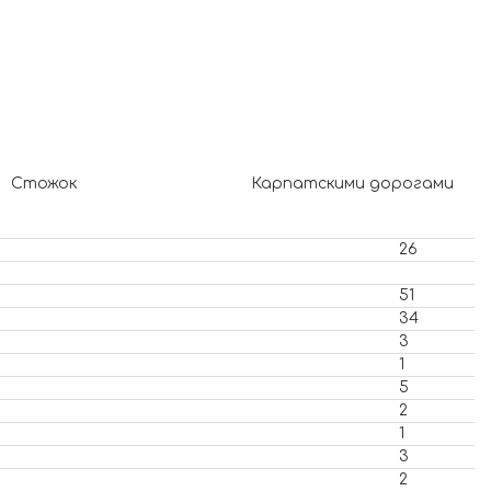
Стожок
Карпатскими дорогами
26
51
34
3
1
5
2
1
3
2