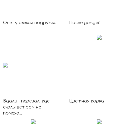
Осень, рыжая подружка
После дождей
Вдали - перевал, где
Цветная горка
скалы ветрам не
помеха...