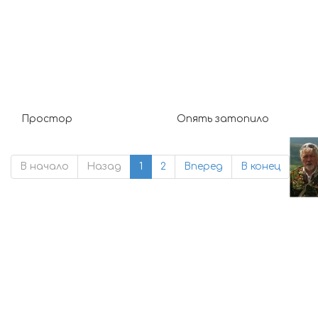
Простор
Опять затопило
В начало
Назад
1
2
Вперед
В конец