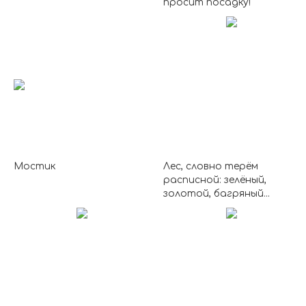
просит посадку!
Мостик
Лес, словно терём
расписной: зелёный,
золотой, багряный...