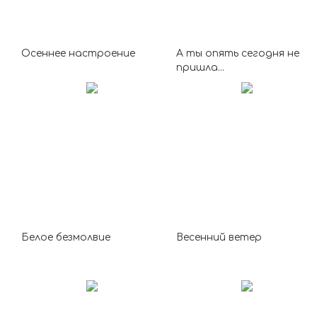
Осеннее настроение
А ты опять сегодня не
пришла...
Белое безмолвие
Весенний ветер