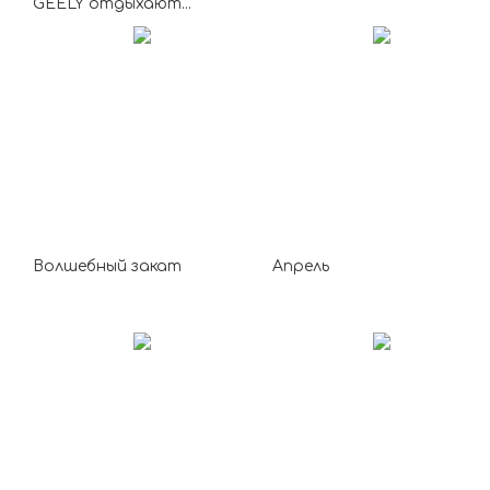
GEELY отдыхают...
Волшебный закат
Апрель