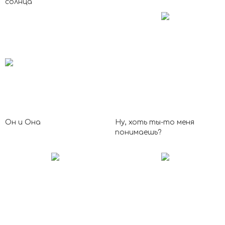
солнца
Он и Она
Ну, хоть ты-то меня
понимаешь?