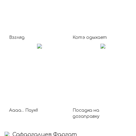
Взгляд
Котэ одыхает
Аааа... Паук!!
Посадка на
дозаправку
Сафаргалиев Фаргат