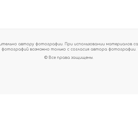
тельно автору фотографии. При использовании материалов сайт
фотографий возможно только с согласия автора фотографии.
© Все права защищены.