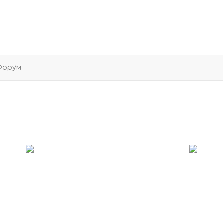
Форум