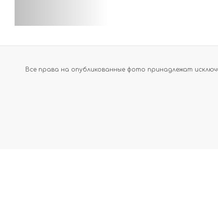
Все права на опубликованные фото принадлежат исключи