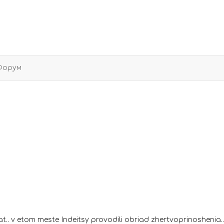
Форум
t.. v etom meste Indeitsy provodili obriad zhertvoprinoshenia..