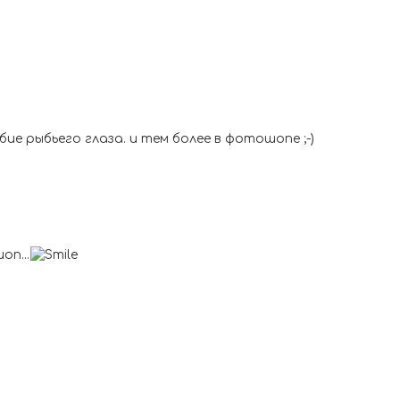
ие рыбьего глаза. и тем более в фотошопе ;-)
оп...