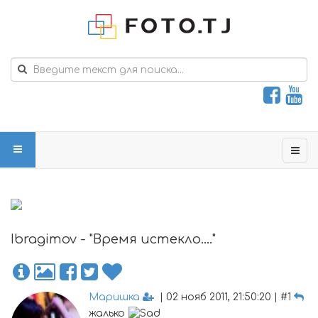
Ibragimov - "Время истекло...."
Маришка
| 02 нояб 2011, 21:50:20 | #1
жалько