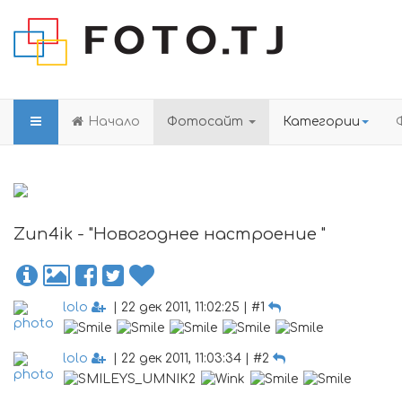
Начало
Фотосайт
Категории
Zun4ik - "Новогоднее настроение "
lolo
| 22 дек 2011, 11:02:25 | #1
lolo
| 22 дек 2011, 11:03:34 | #2