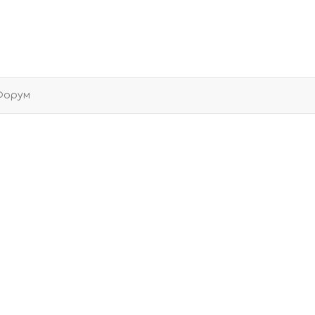
Форум