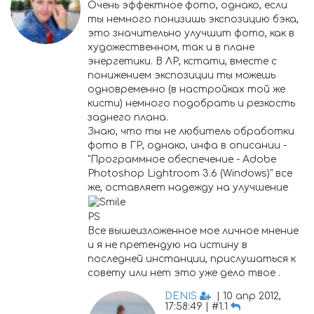
Очень эффектное фото, однако, если
ты немного понизишь экспозицию бэка,
это значительно улучшит фото, как в
художественном, так и в плане
энергетики. В ЛР, кстати, вместе с
понижением экспозиции ты можешь
одновременно (в настройках той же
кисти) немного подобрать и резкость
заднего плана.
Знаю, что ты не любитель обработки
фото в ГР, однако, инфа в описании -
"Программное обеспечение - Adobe
Photoshop Lightroom 3.6 (Windows)" все
же, оставляет надежду на улучшение
PS
Все вышеизложенное мое личное мнение
и я не претендую на истину в
последней инстанции, прислушаться к
совету или нет это уже дело твое .
DENIS
| 10 апр 2012,
17:58:49 | #1.1