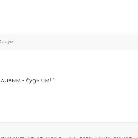
Форум
ливым - будь им! "
тельно автору фотографии. При использовании материалов сайт