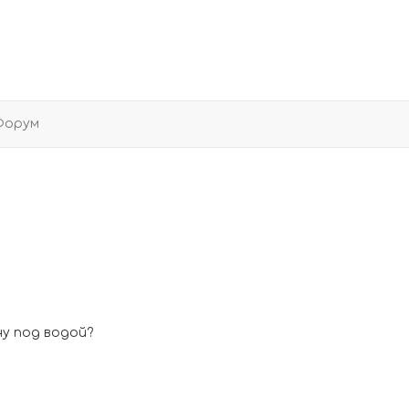
Форум
ну под водой?