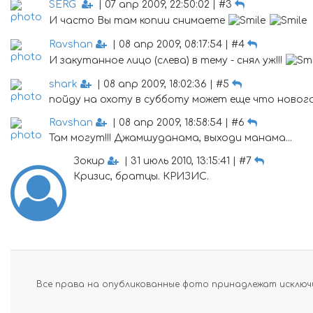
SERG
| 07 апр 2009, 22:50:02 | #3
И часто Вы там копии снимаете
Ravshan
| 08 апр 2009, 08:17:54 | #4
И закутанное лицо (слева) в тему - снял уж!!!
shark
| 08 апр 2009, 18:02:36 | #5
пойду на охоту в субботу может еще что новог
Ravshan
| 08 апр 2009, 18:58:54 | #6
Там могут!!! Джамшуданама, выходи манама...
Зокир
| 31 июль 2010, 13:15:41 | #7
Кризис, братцы. КРИЗИС.
Все права на опубликованные фото принадлежат исключи