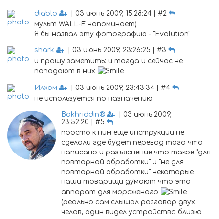
diablo
| 03 июнь 2009, 15:28:24 | #2
мульт WALL-E напоминает)
Я бы назвал эту фотографию - "Evolution"
shark
| 03 июнь 2009, 23:26:25 | #3
и прошу заметить: и тогда и сейчас не
попадают в них
Илхом
| 03 июнь 2009, 23:43:34 | #4
не используется по назначению
Bakhriddin®
| 03 июнь 2009,
23:52:20 | #5
просто к ним еще инструкции не
сделали где будет перевод того что
написано и разъяснение что такое "для
повторной обработки" и "не для
повторной обработки" некоторые
наши товарищи думают что это
аппарат для мороженого
(реально сам слышал разговор двух
челов, один видел устройство близко