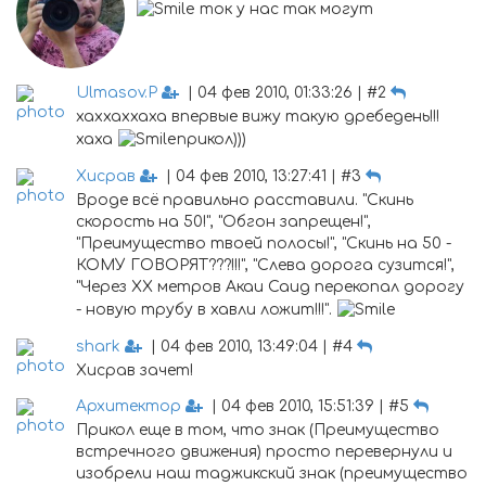
ток у нас так могут
Ulmasov.P
| 04 фев 2010, 01:33:26 | #2
хаххаххаха впервые вижу такую дребедень!!!
хаха
прикол)))
Хисрав
| 04 фев 2010, 13:27:41 | #3
Вроде всё правильно расставили. "Скинь
скорость на 50!", "Обгон запрещен!",
"Преимущество твоей полосы!", "Скинь на 50 -
КОМУ ГОВОРЯТ???!!!", "Слева дорога сузится!",
"Через ХХ метров Акаи Саид перекопал дорогу
- новую трубу в хавли ложит!!!".
shark
| 04 фев 2010, 13:49:04 | #4
Хисрав зачет!
Архитектор
| 04 фев 2010, 15:51:39 | #5
Прикол еще в том, что знак (Преимущество
встречного движения) просто перевернули и
изобрели наш таджикский знак (преимущество