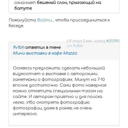
означает
бешеный слон, прыгающий на
батуте
Пожалуйста
Войти
, чтобы присоединиться к
беседе.
9 года 2 мес. назад
#20290
от
9v1bh
9v1bh
ответил в теме
Мини выставки в кафе Mazza
Осмеюсь предложить: сделать небольшой
видеоотчет о выставке с авторскими
заметками о фотографиях. Минут на 7-10
вполне достаточно. Сами фото наверное
можно отметить специальным тэгом на
сайте. И авторам приятно и для поиска
легко. Ибо смотреть фотографию
фотографии, даже в рамке, не очень
интересно.