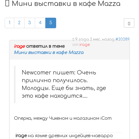
Мини выставки в кафе Mazza
1
2
3
4
5
9 года 2 мес. назад
#20289
от
irage
irage
ответил в теме
Мини выставки в кафе Mazza
Newcomer пишет: Очень
прилично получилось.
Молодцы. Еще бы знать, где
это кафе находится....
Оперка, между Чикеном и магазином iCom
irage
на языке древних индейцев-наварро