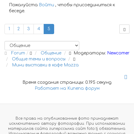
Пожалуйста
Войти
, чтобы присоединиться к
беседе.
1
2
3
4
5
Forum
Общение
Модераторы:
Newcomer
Общие темы и вопросы
Мини выставки в кафе Mazza
Время создания страницы: 0.195 секунд
Работает на
Kunena форум
Все права на опубликованные фото принадлежат
исключительно автору фотографии. При использовании
материалов сайта гиперссылка сайт foto.tj обязательна.
Использование фотографий возможно только с согласия