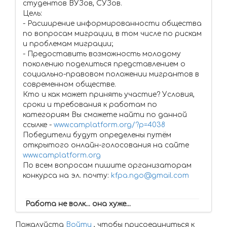
студентов ВУЗов, СУЗов.
Цель:
- Расширение информированности общества
по вопросам миграции, в том числе по рискам
и проблемам миграции;
- Предоставить возможность молодому
поколению поделиться представлением о
социально-правовом положении мигрантов в
современном обществе.
Кто и как может принять участие? Условия,
сроки и требования к работам по
категориям Вы сможете найти по данной
ссылке -
www.camplatform.org/?p=4038
Победители будут определены путём
открытого онлайн-голосования на сайте
www.camplatform.org
По всем вопросам пишите организаторам
конкурса на эл. почту:
kfpa.ngo@gmail.com
Работа не волк... она хуже...
Пожалуйста
Войти
, чтобы присоединиться к