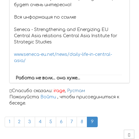
будет очень интересно!
Вся информация по ссылке
Seneca - Strengthening and Energizing EU
Central Asia relations Central Asia Institute for
Strategic Studies
www.seneca-eu.net/news/daily-life-in-central-
asia/
Работа не волк... она хуже...
Спасибо сказали:
irage
,
Рустам
Пожалуйста
Войти
, чтобы присоединиться к
беседе.
1
2
3
4
5
6
7
8
9