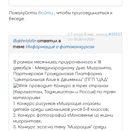
Пожалуйста
Войти
, чтобы присоединиться к
беседе.
7 года 8 мес. назад
#20557
от
Bakhriddin
Bakhriddin
ответил в
теме
Информация о фотоконкурсах
В рамках месячника, приуроченного к 18
декабря - Международному Дню Мигранта,
Партнерская Гражданская Платформа
"Центральная Азия в Движении" (ПГП "ЦАД"
проводит Конкурс в трех странах
(Кыргызстан, Таджикистан и Россия) по трем
категориям:
1. Конкурс рисунков «Миграция глазами
детей» cреди школьников уч-ся 5-8 классов;
2. Конкурс фотографий «Мгновенье из жизни
мигрантов»;
3. Конкурс эссе на тему "Миграция" среди