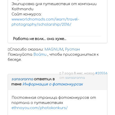
Экипировка для путешествия от компании
Kathmandu
Сайт конкурса:
www.worldnomads.com/learn/travel-
photography/scholarship/2016/
Работа не волк... она хуже...
Спасибо сказали:
MAGNUM
,
Рустам
Пожалуйста
Войти
, чтобы присоединиться к
беседе.
7 года 8 мес. назад
#20556
от
sansaranna
sansaranna
ответил в
теме
Информация о фотоконкурсах
Постоянная страница фотоконкурсов от
портала о путешествиях
ethnoyou.com/photokonkurs/