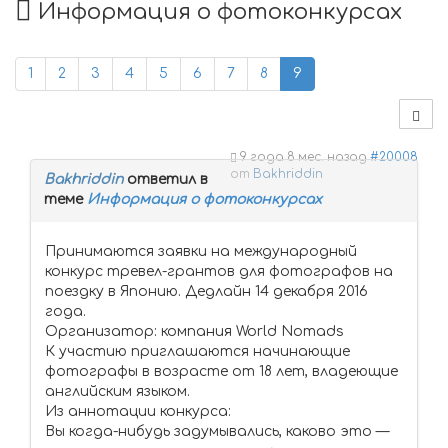
Информация о фотоконкурсах
1
2
3
4
5
6
7
8
9
9 года 8 мес. назад
#20008
от
Bakhriddin
Bakhriddin
ответил в
теме
Информация о фотоконкурсах
Принимаются заявки на международный
конкурс тревел-грантов для фотографов на
поездку в Японию. Дедлайн 14 декабря 2016
года.
Организатор: компания World Nomads
К участию приглашаются начинающие
фотографы в возрасте от 18 лет, владеющие
английским языком.
Из аннотации конкурса:
Вы когда-нибудь задумывались, каково это —