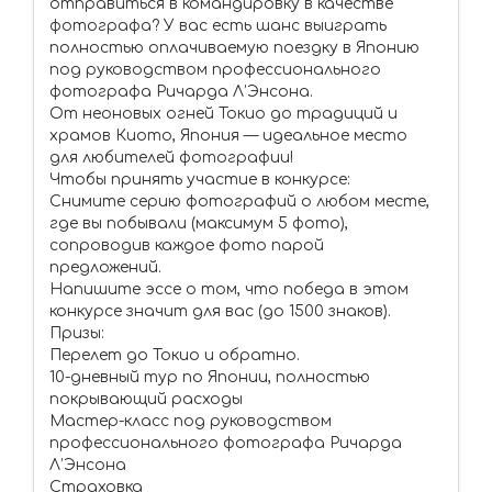
отправиться в командировку в качестве
фотографа? У вас есть шанс выиграть
полностью оплачиваемую поездку в Японию
под руководством профессионального
фотографа Ричарда Л’Энсона.
От неоновых огней Токио до традиций и
храмов Киото, Япония — идеальное место
для любителей фотографии!
Чтобы принять участие в конкурсе:
Снимите серию фотографий о любом месте,
где вы побывали (максимум 5 фото),
сопроводив каждое фото парой
предложений.
Напишите эссе о том, что победа в этом
конкурсе значит для вас (до 1500 знаков).
Призы:
Перелет до Токио и обратно.
10-дневный тур по Японии, полностью
покрывающий расходы
Мастер-класс под руководством
профессионального фотографа Ричарда
Л’Энсона
Страховка