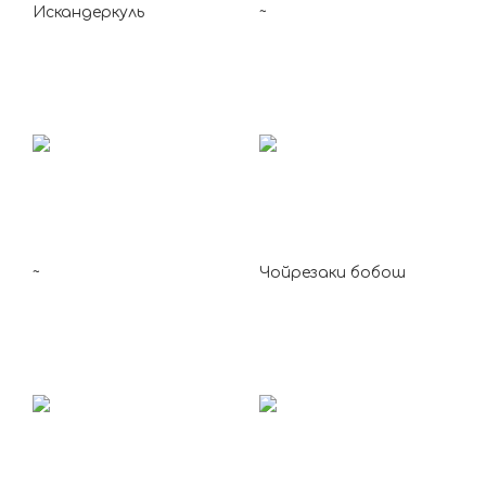
Искандеркуль
~
~
Чойрезаки бобош