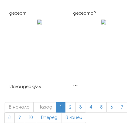
десерт
десерта?
Искандеркуль
***
В начало
Назад
1
2
3
4
5
6
7
8
9
10
Вперед
В конец