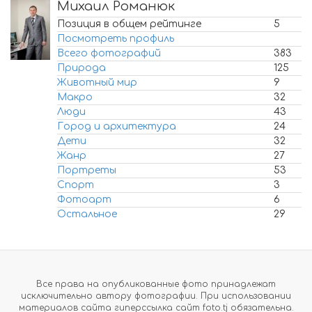
Михаил Романюк
Позиция в общем рейтинге
5
Посмотреть профиль
Всего фотографий
383
Природа
125
Животный мир
9
Макро
32
Люди
43
Город и архитектура
24
Дети
32
Жанр
27
Портреты
53
Спорт
3
Фотоарт
6
Остальное
29
Все права на опубликованные фото принадлежат
исключительно автору фотографии. При использовании
материалов сайта гиперссылка сайт foto.tj обязательна.