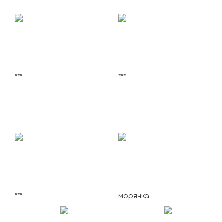
***
***
***
морячка