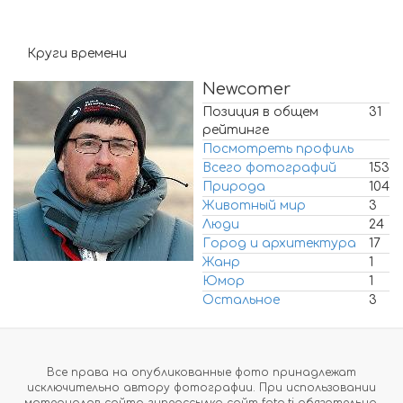
Круги времени
Newcomer
Позиция в общем
31
рейтинге
Посмотреть профиль
Всего фотографий
153
Природа
104
Животный мир
3
Люди
24
Город и архитектура
17
Жанр
1
Юмор
1
Остальное
3
Все права на опубликованные фото принадлежат
исключительно автору фотографии. При использовании