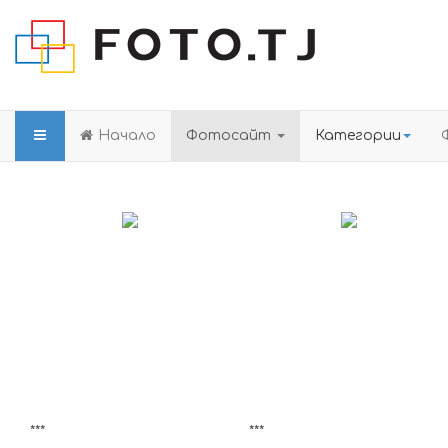
Начало
Фотосайт
Категории
***
***