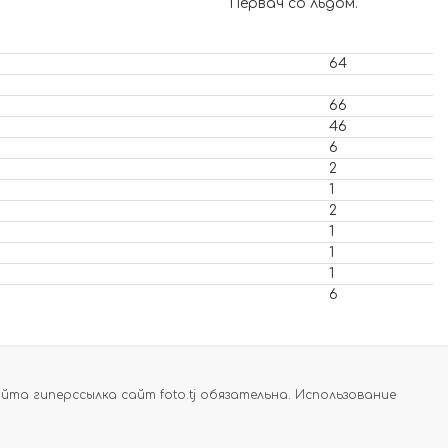
Первач со льдом.
64
66
46
6
2
1
2
1
1
1
6
а гиперссылка сайт foto.tj обязательна. Использование