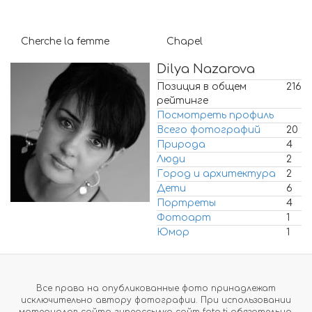
Cherche la femme
Chapel
Dilya Nazarova
Позиция в общем
216
рейтинге
Посмотреть профиль
Всего фотографий
20
Природа
4
Люди
2
Город и архитектура
2
Дети
6
Портреты
4
Фотоарт
1
Юмор
1
Все права на опубликованные фото принадлежат
исключительно автору фотографии. При использовании